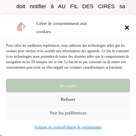
doit notifier à AU FIL DES CIRES sa
décision de rétractation au moyen d’une
Gérer le consentement aux
déclaration dénue d’ambiguïté par mail, par
cookies
l’utilisation du formulaire de contact
Pour offrir les meilleures expériences, nous utilisons des technologies telles que les
cookies pour stocker et/ou accéder aux informations des appareils. Le fait de consentir
accessible sur le Site internet
à ces technologies nous permettra de traiter des données telles que le comportement de
navigation ou les ID uniques sur ce site. Le fait de ne pas consentir ou de retirer son
aufildescires.fr. Si le Client utilise cette
consentement peut avoir un effet négatif sur certaines caractéristiques et fonctions.
option, AU FIL DES CIRES enverra un
Accepter
accusé de réception de la rétractation dès sa
Refuser
prise en charge du courrier/mail.
Voir les préférences
En cas de rétractation du Client, AU FIL DES
Politique de cookies
Politique de confidentialité
CIRES s’engage à rembourser les